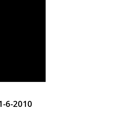
m
o
d
a
l
1-6-2010