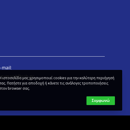
-mail:
gymanli@sch.gr
Η ιστοσελίδα μας χρησιμοποιεί cookies για την καλύτερη περιήγησή
σας. Πατήστε για αποδοχή ή κάνετε τις ανάλογες τροποποιήσεις
στον browser σας.
Συμφωνώ