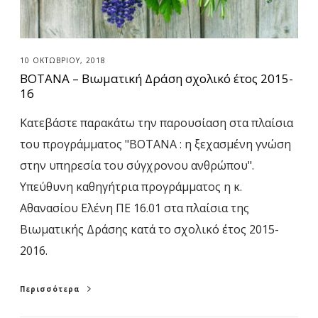
–
Β
ι
10 ΟΚΤΩΒΡΊΟΥ, 2018
ω
ΒΟΤΑΝΑ – Βιωματική Δράση σχολικό έτος 2015-
μ
16
α
Κατεβάστε παρακάτω την παρουσίαση στα πλαίσια
τ
του προγράμματος "ΒΟΤΑΝΑ : η ξεχασμένη γνώση
ι
στην υπηρεσία του σύγχρονου ανθρώπου".
κ
Υπεύθυνη καθηγήτρια προγράμματος η κ.
ή
Αθανασίου Ελένη ΠΕ 16.01 στα πλαίσια της
Δ
Βιωματικής Δράσης κατά το σχολικό έτος 2015-
ρ
2016.
ά
σ
Περισσότερα
η