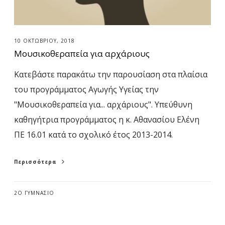
π
-
ε
1
ί
6
10 ΟΚΤΩΒΡΊΟΥ, 2018
α
Μουσικοθεραπεία για αρχάριους
γ
Κατεβάστε παρακάτω την παρουσίαση στα πλαίσια
ι
του προγράμματος Αγωγής Υγείας την
α
"Μουσικοθεραπεία για... αρχάριους". Υπεύθυνη
α
καθηγήτρια προγράμματος η κ. Αθανασίου Ελένη
ρ
ΠΕ 16.01 κατά το σχολικό έτος 2013-2014.
χ
ά
Περισσότερα
ρ
ι
2Ο ΓΥΜΝΆΣΙΟ
ο
υ