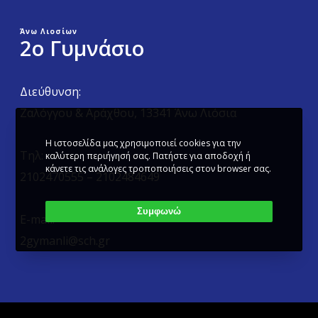
Άνω Λιοσίων
2ο Γυμνάσιο
Διεύθυνση:
Ζαλόγγου & Αράχθου, 13341 Άνω Λιόσια
Η ιστοσελίδα μας χρησιμοποιεί cookies για την
Τηλ:
καλύτερη περιήγησή σας. Πατήστε για αποδοχή ή
κάνετε τις ανάλογες τροποποιήσεις στον browser σας.
2102470555 – 2102484649
Συμφωνώ
E-mail:
2gymanli@sch.gr