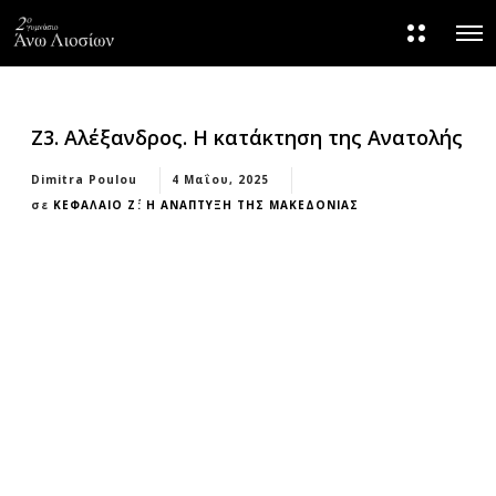
M
O
o
p
r
e
e
n
d
M
e
e
t
Ζ3. Αλέξανδρος. Η κατάκτηση της Ανατολής
n
a
u
i
Dimitra Poulou
4 Μαΐου, 2025
l
s
σε
ΚΕΦΑΛΑΙΟ Ζ΄: Η ΑΝΑΠΤΥΞΗ ΤΗΣ ΜΑΚΕΔΟΝΙΑΣ