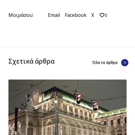
Μοιράσου:
Email
Facebook
X
0
Σχετικά άρθρα
Όλα τα άρθρα
Β
ι
έ
ν
ν
η