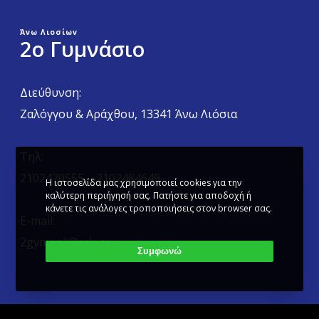
Άνω Λιοσίων
2ο Γυμνάσιο
Διεύθυνση:
Ζαλόγγου & Αράχθου, 13341 Άνω Λιόσια
Τηλ:
2102470555 – 2102484649
Η ιστοσελίδα μας χρησιμοποιεί cookies για την
καλύτερη περιήγησή σας. Πατήστε για αποδοχή ή
κάνετε τις ανάλογες τροποποιήσεις στον browser σας.
E-mail:
2gymanli@sch.gr
Συμφωνώ