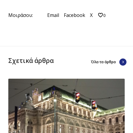
Μοιράσου:
Email
Facebook
X
0
Σχετικά άρθρα
Όλα τα άρθρα
Β
ι
έ
ν
ν
η