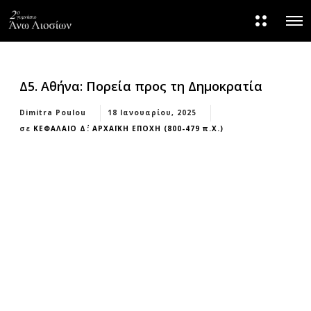
M
O
o
p
r
e
e
n
d
M
e
e
t
Δ5. Αθήνα: Πορεία προς τη Δημοκρατία
n
a
u
i
Dimitra Poulou
18 Ιανουαρίου, 2025
l
s
σε
ΚΕΦΑΛΑΙΟ Δ΄: ΑΡΧΑΪΚΗ ΕΠΟΧΗ (800-479 π.Χ.)