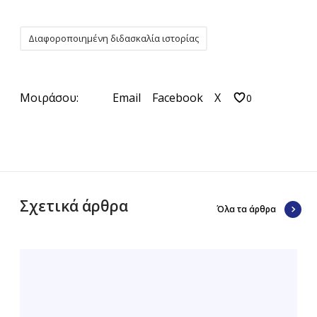
Διαφοροποιημένη διδασκαλία ιστορίας
Μοιράσου:
Email
Facebook
X
0
Σχετικά άρθρα
Όλα τα άρθρα
Ε
1
.