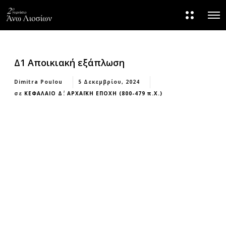
M
O
o
p
r
e
e
n
d
M
e
e
t
Δ1 Αποικιακή εξάπλωση
n
a
u
i
Dimitra Poulou
5 Δεκεμβρίου, 2024
l
s
σε
ΚΕΦΑΛΑΙΟ Δ΄: ΑΡΧΑΪΚΗ ΕΠΟΧΗ (800-479 π.Χ.)