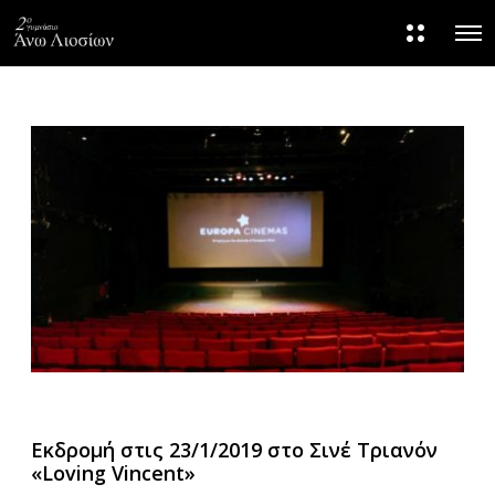
M
O
o
p
r
e
e
n
d
M
e
e
t
n
a
u
i
l
s
Εκδρομή στις 23/1/2019 στο Σινέ Τριανόν
«Loving Vincent»