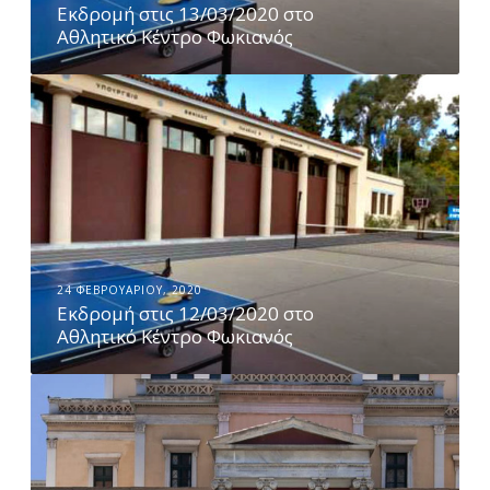
Εκδρομή στις 13/03/2020 στο
σ
Αθλητικό Κέντρο Φωκιανός
τ
ι
Ε
ς
κ
1
δ
3
ρ
/
ο
0
μ
3
ή
24 ΦΕΒΡΟΥΑΡΊΟΥ, 2020
Εκδρομή στις 12/03/2020 στο
/
σ
Αθλητικό Κέντρο Φωκιανός
2
τ
0
ι
Ε
2
ς
κ
0
1
δ
σ
2
ρ