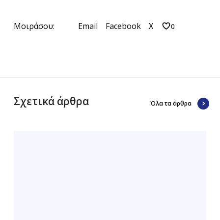
Μοιράσου:
Email
Facebook
X
0
Σχετικά άρθρα
Όλα τα άρθρα
Μ
α
θ
η
τ
ι