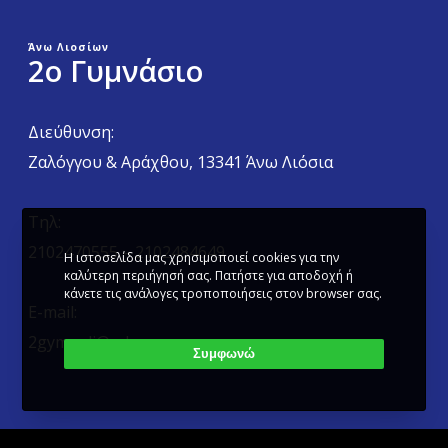
ό
F
Άνω Λιοσίων
ν
”
2ο Γυμνάσιο
ο
μ
Διεύθυνση:
ά
Ζαλόγγου & Αράχθου, 13341 Άνω Λιόσια
μ
ο
Τηλ:
υ
2102470555 – 2102484649
Η ιστοσελίδα μας χρησιμοποιεί cookies για την
”
καλύτερη περιήγησή σας. Πατήστε για αποδοχή ή
κάνετε τις ανάλογες τροποποιήσεις στον browser σας.
E-mail:
2gymanli@sch.gr
Συμφωνώ