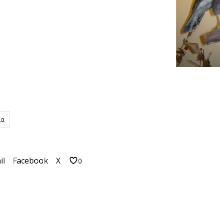
ία
il
Facebook
X
0