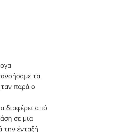
λογα
τανοήσαμε τα
ήταν παρά ο
α διαφέρει από
άση σε μια
ά την ένταξή