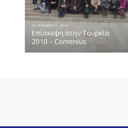
η
ν
Τ
16 ΔΕΚΕΜΒΡΊΟΥ, 2010
Επίσκεψη στην Τουρκία
ο
2010 – Comenius
υ
ρ
κ
ί
α
2
0
1
0
–