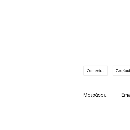
Comenius
Σλοβακ
Μοιράσου:
Ema