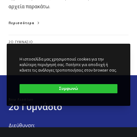
α
αρχεία παρακάτω.
π
α
Περισσότερα
ρ
α
2Ο ΓΥΜΝΆΣΙΟ
μ
ο
Η ιστοσελίδα μας χρησιμοποιεί cookies για την
ν
καλύτερη περιήγησή σας. Πατήστε για αποδοχή ή
κάνετε τις ανάλογες τροποποιήσεις στον browser σας.
ή
π
Συμφωνώ
α
Άνω Λιοσίων
ι
2ο Γυμνάσιο
δ
ι
Διεύθυνση:
ώ
Ζαλόγγου & Αράχθου, 13341 Άνω Λιόσια