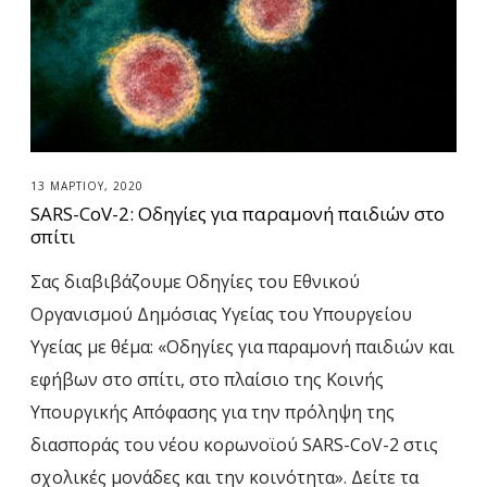
o
V
-
2
:
13 ΜΑΡΤΊΟΥ, 2020
Ο
SARS-CoV-2: Οδηγίες για παραμονή παιδιών στο
δ
σπίτι
η
Σας διαβιβάζουμε Οδηγίες του Εθνικού
γ
Οργανισμού Δημόσιας Υγείας του Υπουργείου
ί
Υγείας με θέμα: «Οδηγίες για παραμονή παιδιών και
ε
εφήβων στο σπίτι, στο πλαίσιο της Κοινής
ς
Υπουργικής Απόφασης για την πρόληψη της
γ
διασποράς του νέου κορωνοϊού SARS-CoV-2 στις
ι
σχολικές μονάδες και την κοινότητα». Δείτε τα